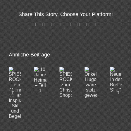
Share This Story, Choose Your Platform!
Facebook
X
Reddit
LinkedIn
Tumblr
Pinterest
Vk
E-
Mail
Ähnliche Beiträge
SPIESSS
10
Neuerö
ROCKT
SPIESS
Onkel
Jahre
in
–
ROCKT
Hugo
Heimat
der
ein
zum
wäre
–
Brette
Abend
Christmas
stolz
Teil
Straße
voller
Shopping
gewesen!
1
Inspiration,
Stil
und
Begeisterung.